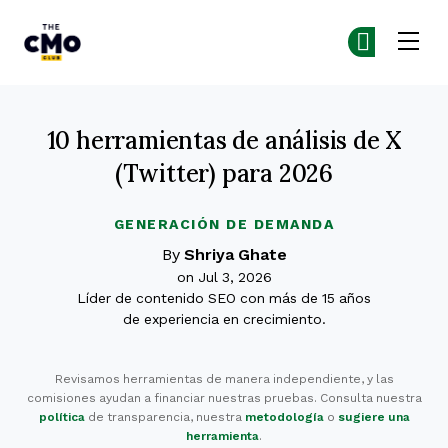
The CMO
Ún
Ún
Skip to main content
10 herramientas de análisis de X
(Twitter) para 2026
GENERACIÓN DE DEMANDA
By
Shriya Ghate
on Jul 3, 2026
Líder de contenido SEO con más de 15 años
de experiencia en crecimiento.
Revisamos herramientas de manera independiente, y las
comisiones ayudan a financiar nuestras pruebas. Consulta nuestra
política
de transparencia, nuestra
metodología
o
sugiere una
herramienta
.