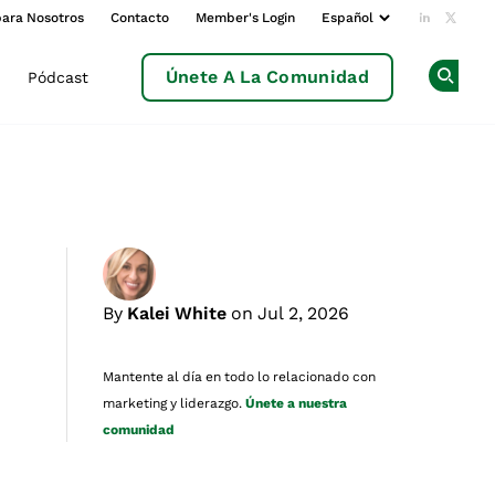
para Nosotros
Contacto
Member's Login
Add us o
Follow
Únete A La Comunidad
Pódcast
Op
By
Kalei White
on Jul 2, 2026
Mantente al día en todo lo relacionado con
marketing y liderazgo.
Únete a nuestra
comunidad