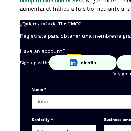
comparación con el SEO
. Según mi experie
aumentar el tráfico a tu sitio mediante un
¿Quieres más de The CMO?
Regístrate para obtener una membresía gratu
Have an account?
Log In
Sign up with:
LinkedIn
Or sign 
Name
*
First name
Seniority
*
Business ema