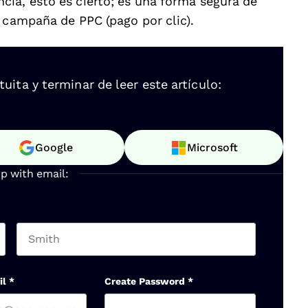
ncia, esto es cierto; es una forma segura de
a campaña de PPC (pago por clic).
ita y terminar de leer este artículo:
Google
Microsoft
up with email:
Last name
il
*
Create Password
*