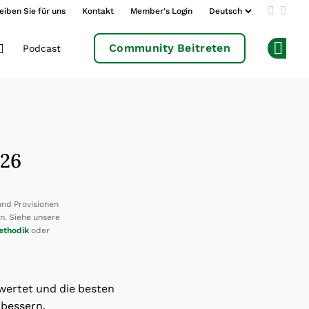
eiben Sie für uns
Kontakt
Member's Login
Add us 
Follo
Community Beitreten
Podcast
Op
026
und Provisionen
en. Siehe unsere
ethodik
oder
wertet und die besten
bessern.