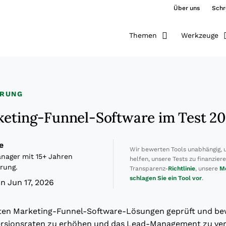
Über uns
Schr
Themen
Werkzeuge
ERUNG
keting-Funnel-Software im Test 2
e
Wir bewerten Tools unabhängig, 
ager mit 15+ Jahren
helfen, unsere Tests zu finanzier
rung.
Transparenz-
Richtlinie
, unsere
M
schlagen Sie ein Tool vor
.
n Jun 17, 2026
sten Marketing-Funnel-Software-Lösungen geprüft und be
rsionsraten zu erhöhen und das Lead-Management zu ver