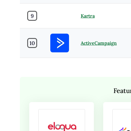
9
Kartra
10
ActiveCampaign
Featu