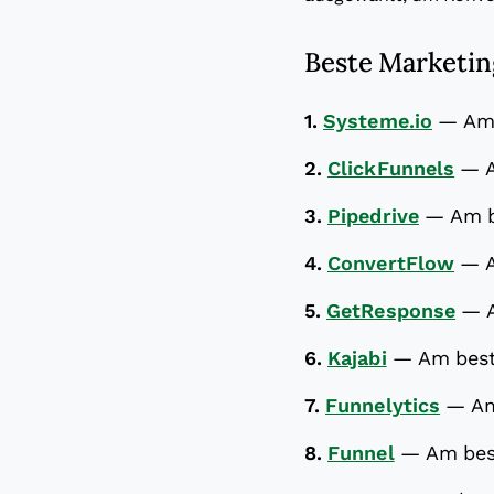
Beste Marketin
1.
Systeme.io
—
Am
2.
ClickFunnels
—
3.
Pipedrive
—
Am b
4.
ConvertFlow
—
5.
GetResponse
—
6.
Kajabi
—
Am best
7.
Funnelytics
—
Am
8.
Funnel
—
Am bes