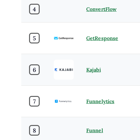
4
ConvertFlow
5
GetResponse
6
Kajabi
7
Funnelytics
8
Funnel