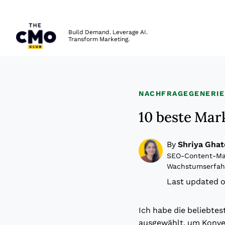
The CMO
Build Demand. Leverage AI.
Transform Marketing.
Skip to main content
NACHFRAGEGENERI
10 beste Mar
By
Shriya Ghat
SEO-Content-Man
Wachstumserfah
Last updated o
Ich habe die beliebte
ausgewählt, um Konve