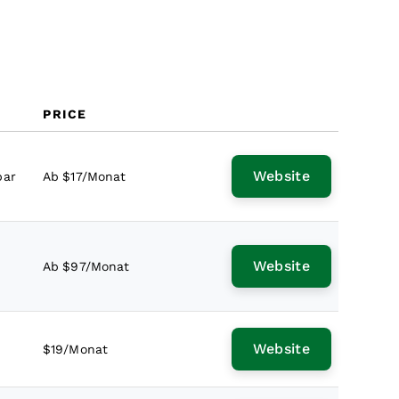
PRICE
Website
bar
Ab $17/Monat
Website
Ab $97/Monat
Website
$19/Monat