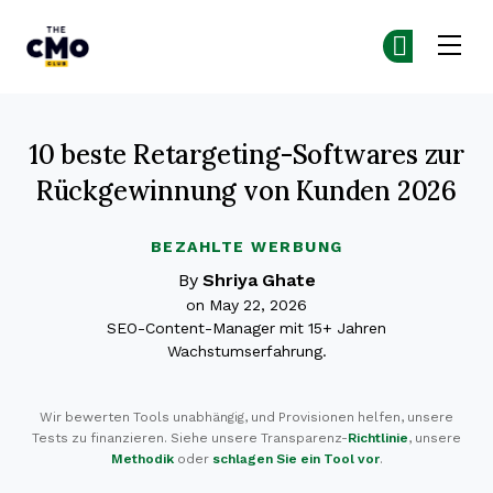
The CMO
Co
Co
Skip to main content
10 beste Retargeting-Softwares zur
Rückgewinnung von Kunden 2026
BEZAHLTE WERBUNG
By
Shriya Ghate
on May 22, 2026
SEO-Content-Manager mit 15+ Jahren
Wachstumserfahrung.
Wir bewerten Tools unabhängig, und Provisionen helfen, unsere
Tests zu finanzieren. Siehe unsere Transparenz-
Richtlinie
, unsere
Methodik
oder
schlagen Sie ein Tool vor
.