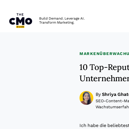
The CMO
Build Demand. Leverage AI.
Transform Marketing.
Skip to main content
MARKENÜBERWACHU
10 Top-Reput
Unternehme
By
Shriya Ghat
SEO-Content-Man
Wachstumserfah
Ich habe die beliebt