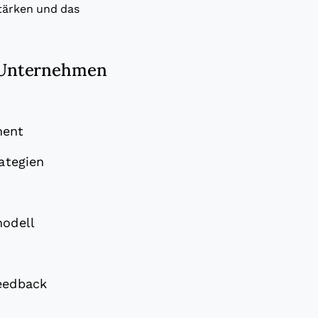
tärken und das
e Unternehmen
ment
ategien
modell
feedback