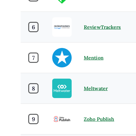
6
ReviewTrackers
7
Mention
8
Meltwater
9
Zoho Publish