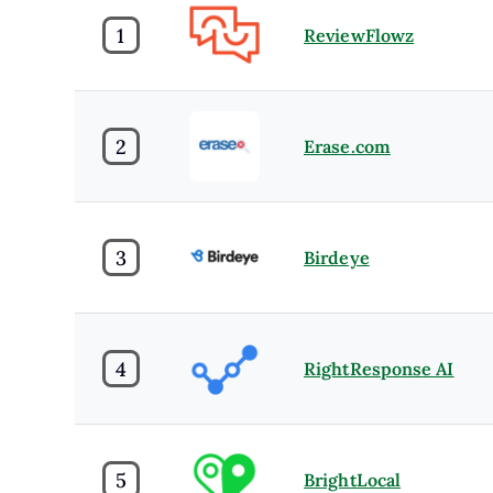
1
ReviewFlowz
2
Erase.com
3
Birdeye
4
RightResponse AI
5
BrightLocal