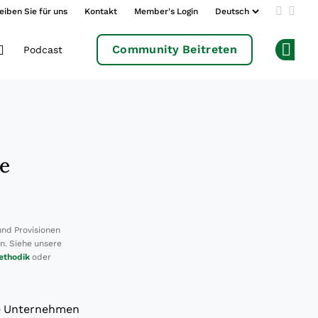
eiben Sie für uns
Kontakt
Member's Login
Add us 
Follo
Community Beitreten
Podcast
Op
e
und Provisionen
en. Siehe unsere
ethodik
oder
ne Unternehmen