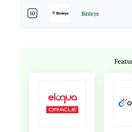
10
Birdeye
Featu