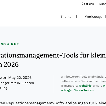
Über uns
Schr
Themen
Werkzeuge
NG & RUF
ationsmanagement-Tools für klein
n 2026
Wir bewerten Tools unabhängig, 
e
on May 22, 2026
helfen, unsere Tests zu finanzier
ager mit 15+ Jahren
Transparenz-
Richtlinie
, unsere
M
rung.
schlagen Sie ein Tool vor
.
esten Reputationsmanagement-Softwarelösungen für klei