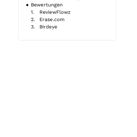
Bewertungen
ReviewFlowz
Erase.com
Birdeye
RightResponse AI
BrightLocal
ReviewTrackers
Mention
Meltwater
Zoho Publish
Birdeye
Weitere
Reputationsmanagement-
Software für kleine
Unternehmen
Auswahlkriterien
Verwandte Bewertungen
Wie wählt man aus?
Trends im Bereich