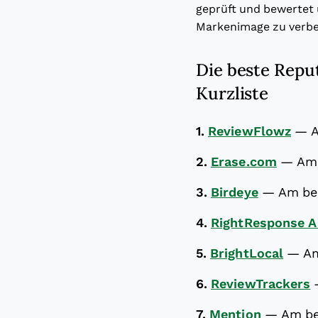
geprüft und bewertet
Markenimage zu verbe
Die beste Repu
Kurzliste
1.
ReviewFlowz
—
2.
Erase.com
—
Am 
3.
Birdeye
—
Am be
4.
RightResponse A
5.
BrightLocal
—
Am
6.
ReviewTrackers
7.
Mention
—
Am be