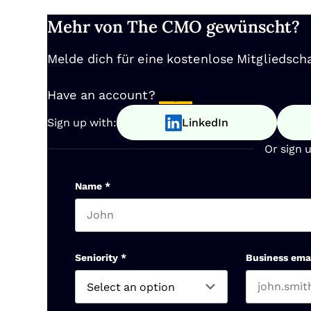
Mehr von The CMO gewünscht?
Melde dich für eine kostenlose Mitgliedscha
Have an account?
Log In
Sign up with:
LinkedIn
Or sign 
Name
*
First name
Seniority
*
Business ema