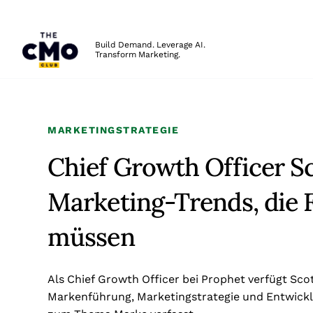
The CMO
Build Demand. Leverage AI.
Transform Marketing.
Skip to main content
MARKETINGSTRATEGIE
Chief Growth Officer Sc
Marketing-Trends, die 
müssen
Als Chief Growth Officer bei Prophet verfügt Sco
Markenführung, Marketingstrategie und Entwick