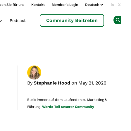
ben Sie für uns
Kontakt
Member's Login
Add us o
Follow
Community Beitreten
Podcast
Op
By
Stephanie Hood
on May 21, 2026
Bleib immer auf dem Laufenden zu Marketing &
Führung.
Werde Teil unserer Community