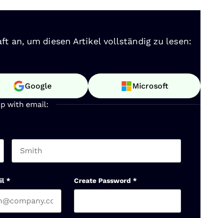
ft an, um diesen Artikel vollständig zu lesen:
Google
Microsoft
up with email:
Last name
il
*
Create Password
*