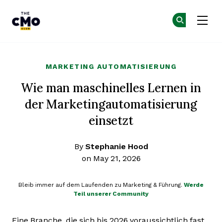
The CMO
Co
Co
Skip to main content
MARKETING AUTOMATISIERUNG
Wie man maschinelles Lernen in
der Marketingautomatisierung
einsetzt
By
Stephanie Hood
on May 21, 2026
Bleib immer auf dem Laufenden zu Marketing & Führung.
Werde
Teil unserer Community
Eine Branche, die sich bis 2026 voraussichtlich fast