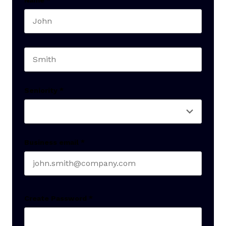
Name
*
First name
Last name
Seniority
*
Business email
*
Create Password
*