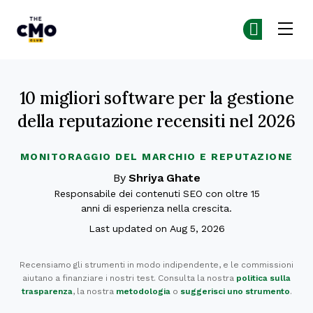
The CMO
Un
Un
Skip to main content
10 migliori software per la gestione
della reputazione recensiti nel 2026
MONITORAGGIO DEL MARCHIO E REPUTAZIONE
By
Shriya Ghate
Responsabile dei contenuti SEO con oltre 15
anni di esperienza nella crescita.
Last updated on Aug 5, 2026
Recensiamo gli strumenti in modo indipendente, e le commissioni
aiutano a finanziare i nostri test. Consulta la nostra
politica sulla
trasparenza
, la nostra
metodologia
o
suggerisci uno strumento
.