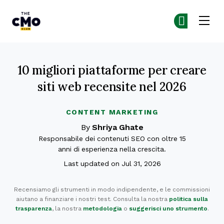
The CMO
Un
Un
Skip to main content
10 migliori piattaforme per creare
siti web recensite nel 2026
CONTENT MARKETING
By
Shriya Ghate
Responsabile dei contenuti SEO con oltre 15
anni di esperienza nella crescita.
Last updated on Jul 31, 2026
Recensiamo gli strumenti in modo indipendente, e le commissioni
aiutano a finanziare i nostri test. Consulta la nostra
politica sulla
trasparenza
, la nostra
metodologia
o
suggerisci uno strumento
.