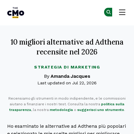
The CMO
Un
Un
Skip to main content
10 migliori alternative ad Adthena
recensite nel 2026
STRATEGIA DI MARKETING
By
Amanda Jacques
Last updated on Jul 22, 2026
Recensiamo gli strumenti in modo indipendente, e le commissioni
aiutano a finanziare i nostri test. Consulta la nostra
politica sulla
trasparenza
, la nostra
metodologia
o
suggerisci uno strumento
.
Ho esaminato le alternative ad Adthena più popolari
e selezionato le mie scelte migliori per migliorare