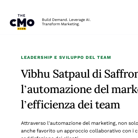
The CMO
Build Demand. Leverage AI.
Transform Marketing.
Skip to main content
LEADERSHIP E SVILUPPO DEL TEAM
Vibhu Satpaul di Saffro
l’automazione del mark
l’efficienza dei team
Attraverso l'automazione del marketing, non sol
anche favorito un approccio collaborativo con i cl