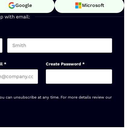
Google
Microsoft
up with email:
Last name
il
*
Create Password
*
You can unsubscribe at any time. For more details review our