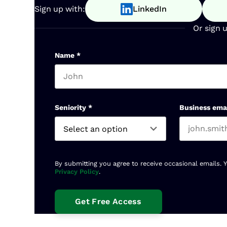
Sign up with:
LinkedIn
Or sign 
Name
*
First name
Seniority
*
Business ema
By submitting you agree to receive occasional emails. 
Privacy Policy
.