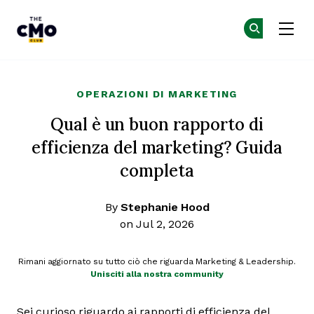
The CMO
Un
Un
Skip to main content
OPERAZIONI DI MARKETING
Qual è un buon rapporto di
efficienza del marketing? Guida
completa
By
Stephanie Hood
on Jul 2, 2026
Rimani aggiornato su tutto ciò che riguarda Marketing & Leadership.
Unisciti alla nostra community
Sei curioso riguardo ai rapporti di efficienza del