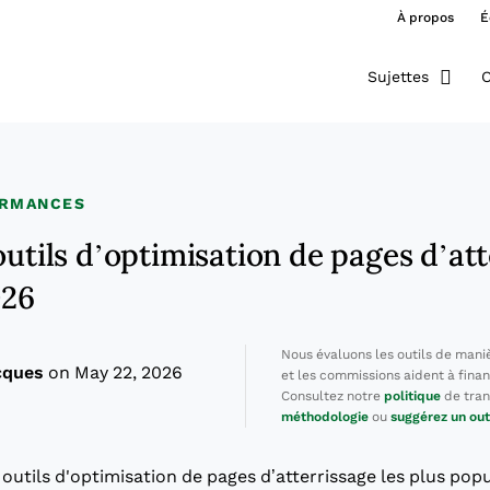
À propos
É
Sujettes
O
ORMANCES
outils d’optimisation de pages d’at
026
Nous évaluons les outils de mani
cques
on May 22, 2026
et les commissions aident à finan
Consultez notre
politique
de tran
méthodologie
ou
suggérez un out
s outils d'optimisation de pages d’atterrissage les plus pop