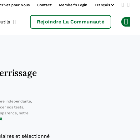
crivez pour Nous
Contact
Member's Login
Add us 
Follo
Rejoindre La Communauté
utils
Op
terrissage
ère indépendante,
cer nos tests.
sparence, notre
il
.
ulaires et sélectionné