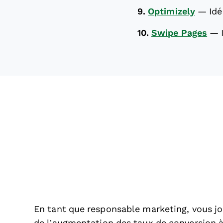
9.
Optimizely
—
Idé
10.
Swipe Pages
—
En tant que responsable marketing, vous j