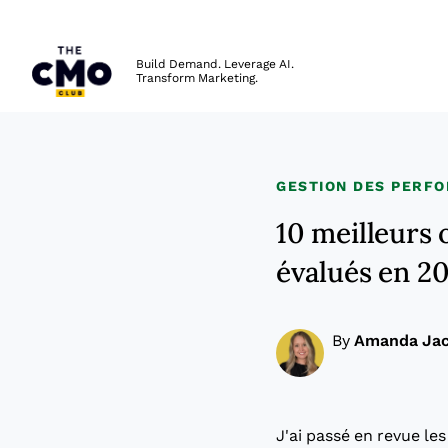
The CMO
Build Demand. Leverage AI.
Transform Marketing.
Skip to main content
GESTION DES PERF
10 meilleurs 
évalués en 2
By
Amanda Ja
J'ai passé en revue le