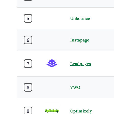
5
Unbounce
6
Instapage
7
Leadpages
8
VWO
9
Optimizely