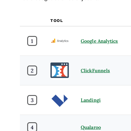
TOOL
1
Google Analytics
2
ClickFunnels
3
Landingi
4
Qualaroo