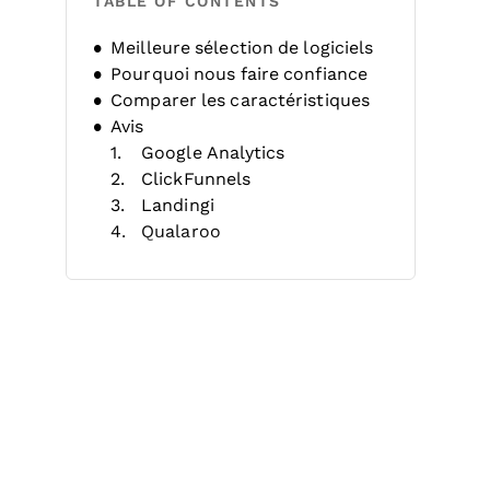
TABLE OF CONTENTS
Meilleure sélection de logiciels
Pourquoi nous faire confiance
Comparer les caractéristiques
Avis
Google Analytics
ClickFunnels
Landingi
Qualaroo
Unbounce
Instapage
Leadpages
VWO
Optimizely
Swipe Pages
Autres outils d’optimisation de
pages d’atterrissage
Avis associés