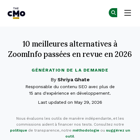
The CMO
Re
Re
Skip to main content
10 meilleures alternatives à
ZoomInfo passées en revue en 2026
GÉNÉRATION DE LA DEMANDE
By
Shriya Ghate
Responsable du contenu SEO avec plus de
15 ans d'expérience en développement.
Last updated on May 29, 2026
Nous évaluons les outils de manière indépendante, et les
commissions aident à financer nos tests. Consultez notre
politique
de transparence, notre
méthodologie
ou
suggérez un
outil
.