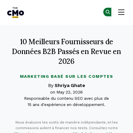
The CMO
Re
Re
Skip to main content
10 Meilleurs Fournisseurs de
Données B2B Passés en Revue en
2026
MARKETING BASÉ SUR LES COMPTES
By
Shriya Ghate
on May 22, 2026
Responsable du contenu SEO avec plus de
15 ans d'expérience en développement.
Nous évaluons les outils de manière indépendante, et les
commissions aident à financer nos tests. Consultez notre