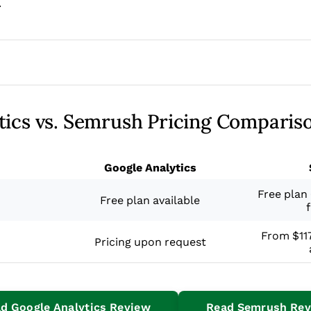
.
tics vs. Semrush Pricing Comparis
Google Analytics
Free plan 
Free plan available
From $117
Pricing upon request
Opens New Window
d Google Analytics Review
Read Semrush Re