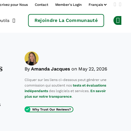
crivez pour Nous
Contact
Member's Login
Add us 
Follo
Rejoindre La Communauté
utils
Op
s
By
Amanda Jacques
on May 22, 2026
Cliquer sur les liens ci-dessous peut générer une
commission qui soutient nos
tests et évaluations
indépendants
des logiciels et services.
En savoir
plus sur notre transparence
.
s
Why Trust Our Reviews?