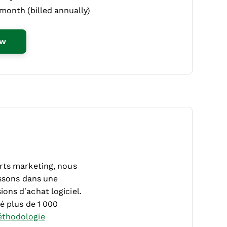
month (billed annually)
Opens New Window
ew
erts marketing, nous
ssons dans une
ons d’achat logiciel.
é plus de 1 000
thodologie