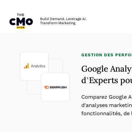
The CMO
Build Demand. Leverage AI.
Transform Marketing.
Skip to main content
GESTION DES PERF
Google Analyt
d’Experts po
Comparez Google An
d’analyses marketin
fonctionnalités, de 