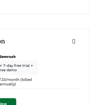
on
Semrush
+ 7-day free trial +
free demo
.33/month (billed
annually)
Opens New Window
view