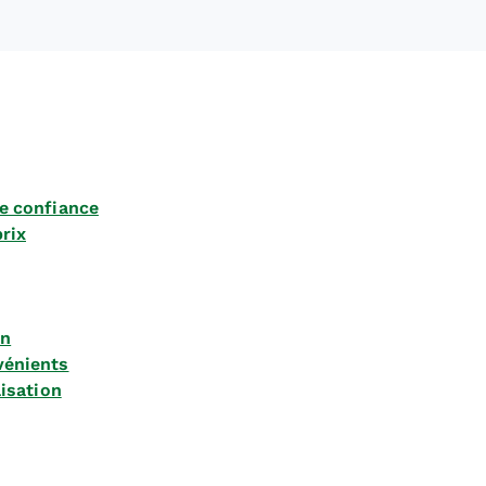
e confiance
rix
on
vénients
lisation