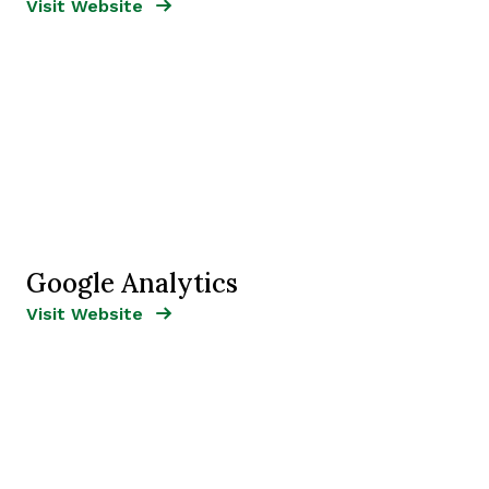
Opens new window
Opens New Window
Visit Website
Google Analytics
Opens new window
Opens New Window
Visit Website