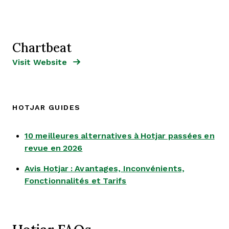
Chartbeat
Opens new window
Opens New Window
Visit Website
HOTJAR GUIDES
10 meilleures alternatives à Hotjar passées en
Opens new window
revue en 2026
Avis Hotjar : Avantages, Inconvénients,
Opens new window
Fonctionnalités et Tarifs