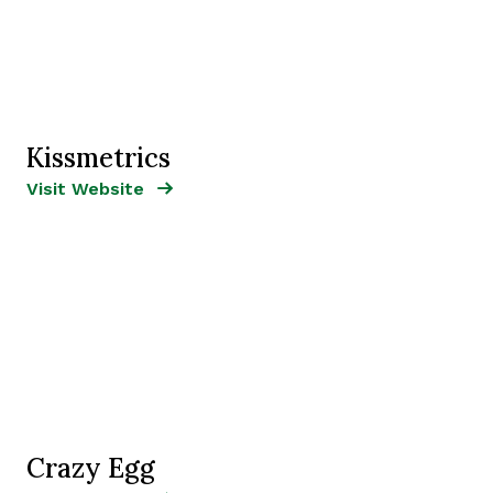
Kissmetrics
Opens new window
Opens New Window
Visit Website
Crazy Egg