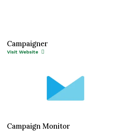
Campaigner
Opens new window
Opens New Window
Visit Website
Campaign Monitor