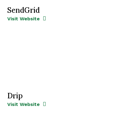
SendGrid
Opens new window
Opens New Window
Visit Website
Drip
Opens new window
Opens New Window
Visit Website