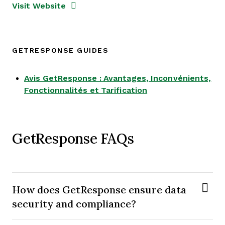
Opens new window
Opens New Window
Visit Website
GETRESPONSE GUIDES
Avis GetResponse : Avantages, Inconvénients,
Opens new windo
Fonctionnalités et Tarification
GetResponse FAQs
How does GetResponse ensure data
security and compliance?