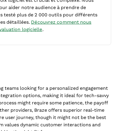
ix logiciel est crucial et complexe.
Nous
our aider notre audience à prendre de
s testé plus de 2 000 outils pour différents
es détaillées.
Découvrez comment nous
aluation logicielle
.
ting teams looking for a personalized engagement
integration options, making it ideal for tech-savvy
 process might require some patience, the payoff
her providers, Braze offers superior real-time
e user journey, though it might not be the best
team values dynamic customer interactions and