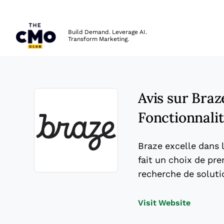
The CMO
Build Demand. Leverage AI.
Transform Marketing.
Skip to main content
Avis sur Braz
Fonctionnalit
Braze excelle dans 
fait un choix de pre
recherche de soluti
Opens new window
Opens n
Visit Website