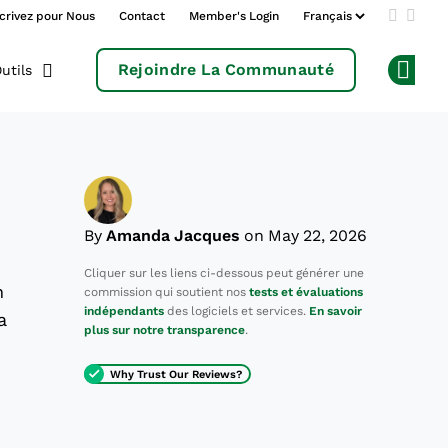
crivez pour Nous
Contact
Member's Login
Add us 
Follo
Rejoindre La Communauté
utils
Op
By
Amanda Jacques
on May 22, 2026
Cliquer sur les liens ci-dessous peut générer une
n
commission qui soutient nos
tests et évaluations
indépendants
des logiciels et services.
En savoir
a
plus sur notre transparence
.
Why Trust Our Reviews?