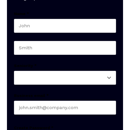
Name
*
First name
Last name
Seniority
*
Business email
*
Create Password
*