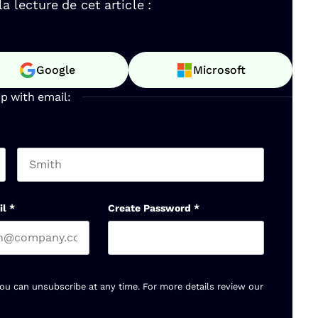
 lecture de cet article :
Google
Microsoft
up with email:
Last name
il
*
Create Password
*
You can unsubscribe at any time. For more details review our