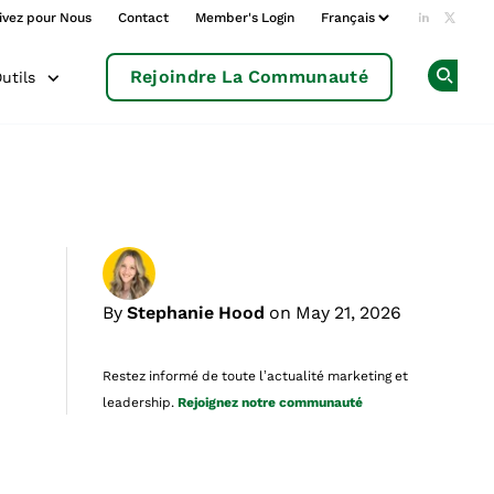
ivez pour Nous
Contact
Member's Login
Add us o
Follow
Rejoindre La Communauté
utils
Op
By
Stephanie Hood
on May 21, 2026
Restez informé de toute l’actualité marketing et
leadership.
Rejoignez notre communauté