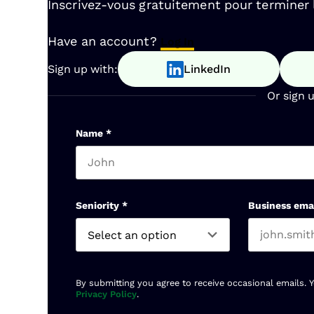
Inscrivez-vous gratuitement pour terminer la
Have an account?
Log In
Sign up with:
LinkedIn
Or sign 
Name
*
First name
Seniority
*
Business ema
By submitting you agree to receive occasional emails. 
Privacy Policy
.