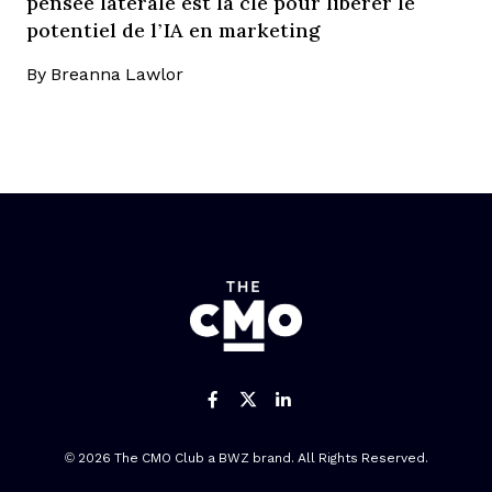
pensée latérale est la clé pour libérer le
potentiel de l’IA en marketing
By
Breanna Lawlor
Like us on Facebook
Follow us on Twitter
Add us on Linked
Opens new window
© 2026 The CMO Club a
BWZ
brand. All Rights Reserved.