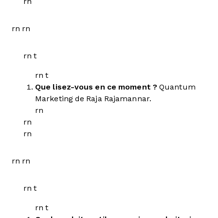
rn
rn rn
rn t
rn t
Que lisez-vous en ce moment ?
Quantum
Marketing de Raja Rajamannar.
rn
rn
rn
rn rn
rn t
rn t