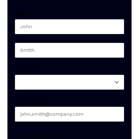
Name
*
First name
Last name
Seniority
*
Business email
*
Create Password
*