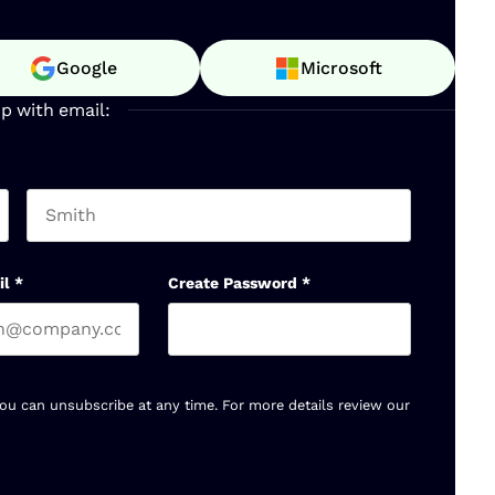
Google
Microsoft
up with email:
Last name
il
*
Create Password
*
You can unsubscribe at any time. For more details review our