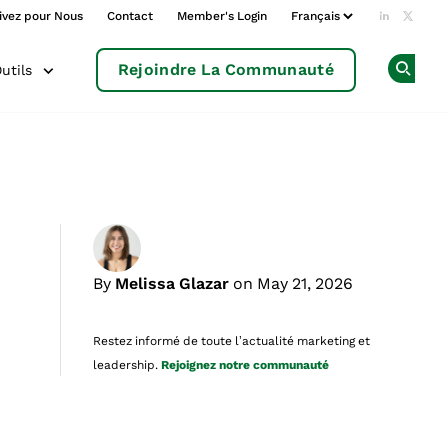
ivez pour Nous
Contact
Member's Login
Add us o
Follow
Rejoindre La Communauté
utils
Op
By
Melissa Glazar
on May 21, 2026
Restez informé de toute l’actualité marketing et
leadership.
Rejoignez notre communauté