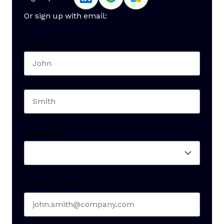
Or sign up with email:
Name
*
First name
Last name
Seniority
*
Business email
*