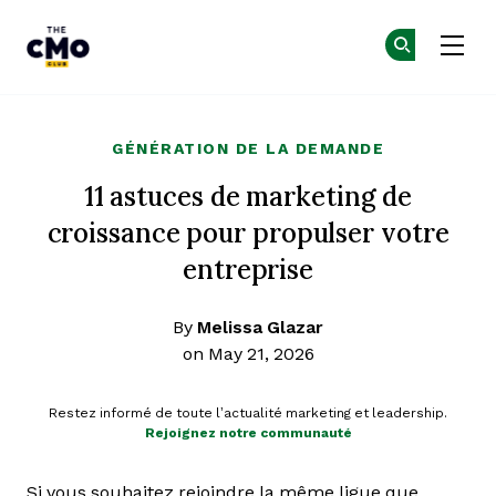
The CMO
Re
Re
Skip to main content
GÉNÉRATION DE LA DEMANDE
11 astuces de marketing de
croissance pour propulser votre
entreprise
By
Melissa Glazar
on May 21, 2026
Restez informé de toute l’actualité marketing et leadership.
Rejoignez notre communauté
Si vous souhaitez rejoindre la même ligue que