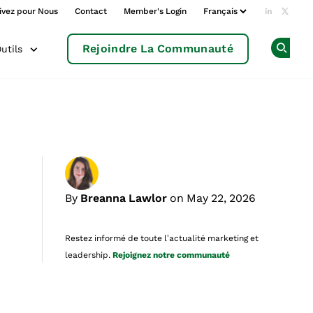
ivez pour Nous
Contact
Member's Login
Add us o
Follow
Rejoindre La Communauté
utils
Op
By
Breanna Lawlor
on May 22, 2026
Restez informé de toute l’actualité marketing et
leadership.
Rejoignez notre communauté