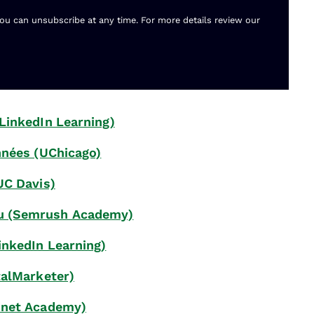
You can unsubscribe at any time. For more details review our
LinkedIn Learning)
nnées (UChicago)
UC Davis)
u (Semrush Academy)
inkedIn Learning)
talMarketer)
inet Academy)