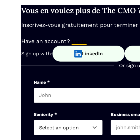
Vous en voulez plus de The CMO 
Inscrivez-vous gratuitement pour terminer la
Have an account?
Log In
Sign up with:
LinkedIn
Or sign 
Name
*
First name
Seniority
*
Business ema