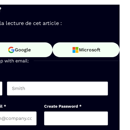
?
 lecture de cet article :
Google
Microsoft
up with email:
Last name
il
*
Create Password
*