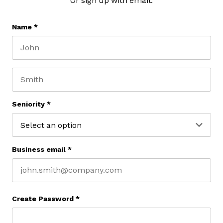
Or sign up with email:
Name
*
First name
Last name
Seniority
*
Business email
*
Create Password
*