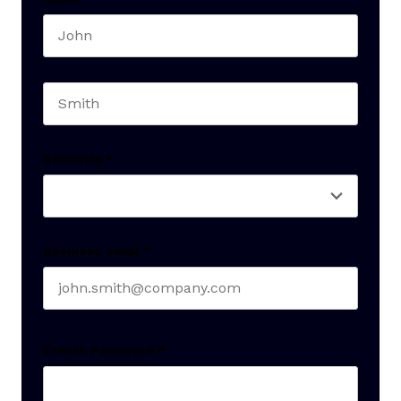
First name
Last name
Seniority
*
Business email
*
Create Password
*