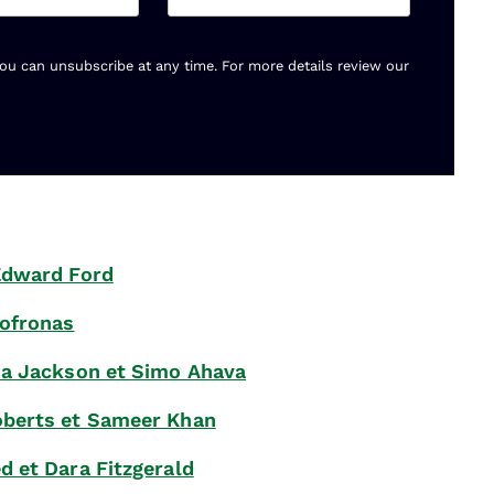
You can unsubscribe at any time. For more details review our
Edward Ford
Sofronas
na Jackson et Simo Ahava
berts et Sameer Khan
d et Dara Fitzgerald