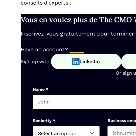
conseils d’experts :
Vous en voulez plus de The CMO 
Inscrivez-vous gratuitement pour terminer la
Have an account?
Log In
Sign up with:
LinkedIn
Or sign 
Name
*
First name
Seniority
*
Business ema