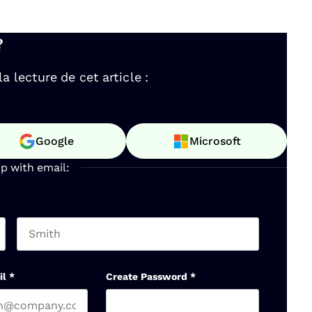
?
 lecture de cet article :
Google
Microsoft
up with email:
Last name
il
*
Create Password
*