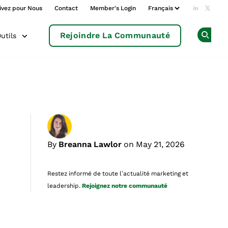
ivez pour Nous
Contact
Member's Login
Add us o
Follow
Rejoindre La Communauté
utils
Op
By
Breanna Lawlor
on May 21, 2026
Restez informé de toute l’actualité marketing et
leadership.
Rejoignez notre communauté