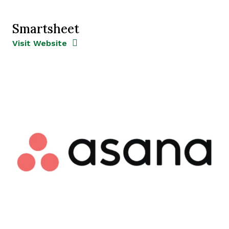
Smartsheet
Opens new window
Opens New Window
Visit Website