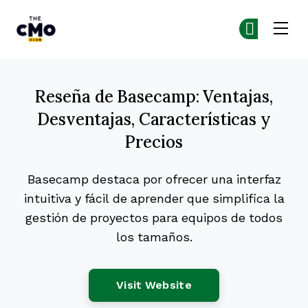
The CMO
Ún
Ún
Skip to main content
Reseña de Basecamp: Ventajas,
Desventajas, Características y
Precios
Basecamp destaca por ofrecer una interfaz
intuitiva y fácil de aprender que simplifica la
gestión de proyectos para equipos de todos
los tamaños.
Opens New Window
Visit Website