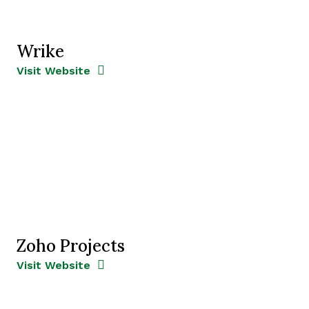
Wrike
Opens new window
Opens New Window
Visit Website
Zoho Projects
Opens new window
Opens New Window
Visit Website