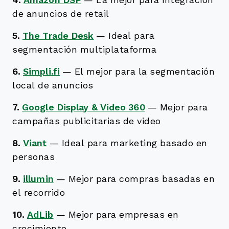
4.
Amazon DSP
—
La mejor para integración
de anuncios de retail
5.
The Trade Desk
—
Ideal para
segmentación multiplataforma
6.
Simpli.fi
—
El mejor para la segmentación
local de anuncios
7.
Google Display & Video 360
—
Mejor para
campañas publicitarias de video
8.
Viant
—
Ideal para marketing basado en
personas
9.
illumin
—
Mejor para compras basadas en
el recorrido
10.
AdLib
—
Mejor para empresas en
crecimiento