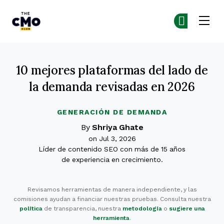
The CMO
Ún
Ún
Skip to main content
10 mejores plataformas del lado de
la demanda revisadas en 2026
GENERACIÓN DE DEMANDA
By
Shriya Ghate
on Jul 3, 2026
Líder de contenido SEO con más de 15 años
de experiencia en crecimiento.
Revisamos herramientas de manera independiente, y las
comisiones ayudan a financiar nuestras pruebas. Consulta nuestra
política
de transparencia, nuestra
metodología
o
sugiere una
herramienta
.