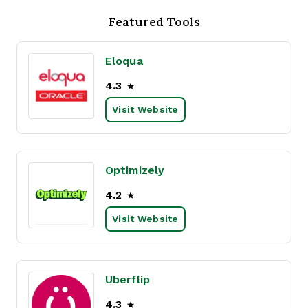
Featured Tools
Eloqua
4.3
Visit Website
Optimizely
4.2
Visit Website
Uberflip
4.3