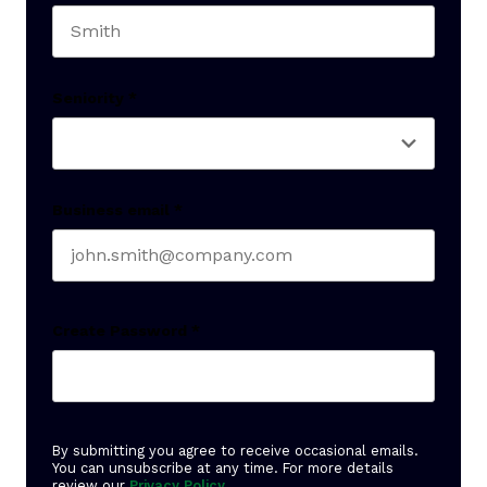
Last name
Seniority
*
Business email
*
Create Password
*
By submitting you agree to receive occasional emails.
You can unsubscribe at any time. For more details
review our
Privacy Policy
.