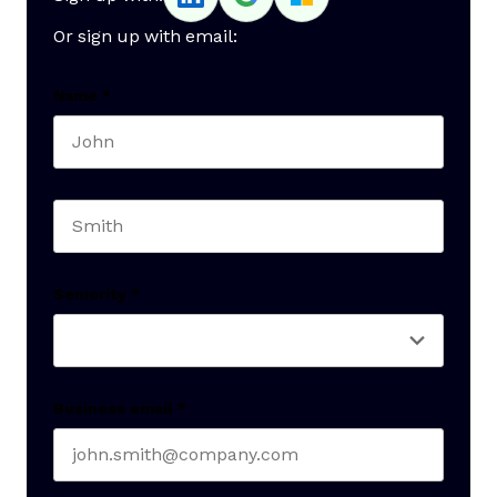
Or sign up with email:
Name
*
First name
Last name
Seniority
*
Business email
*