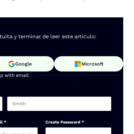
ita y terminar de leer este artículo:
Google
Microsoft
up with email:
Last name
il
*
Create Password
*