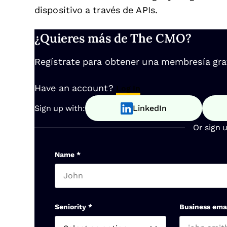
dispositivo a través de APIs.
¿Quieres más de The CMO?
Regístrate para obtener una membresía gratu
Have an account?
Log In
Sign up with:
LinkedIn
Or sign 
Name
*
First name
Seniority
*
Business ema