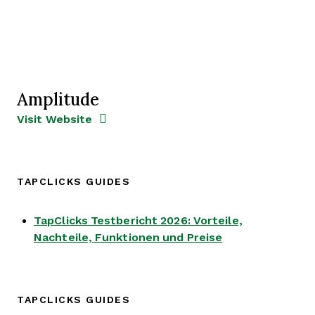
Amplitude
Opens new window
Opens New Window
Visit Website
TAPCLICKS GUIDES
TapClicks Testbericht 2026: Vorteile,
Opens new win
Nachteile, Funktionen und Preise
TAPCLICKS GUIDES