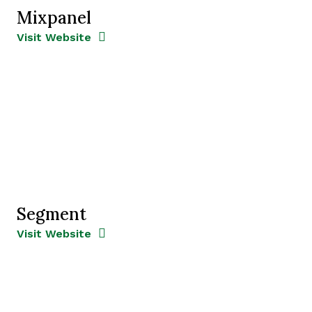
Mixpanel
Opens new window
Opens New Window
Visit Website
Segment
Opens new window
Opens New Window
Visit Website