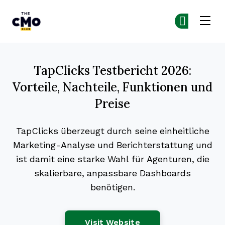
The CMO
Co
Co
Skip to main content
TapClicks Testbericht 2026:
Vorteile, Nachteile, Funktionen und
Preise
TapClicks überzeugt durch seine einheitliche
Marketing-Analyse und Berichterstattung und
ist damit eine starke Wahl für Agenturen, die
skalierbare, anpassbare Dashboards
benötigen.
Opens New Window
Visit Website