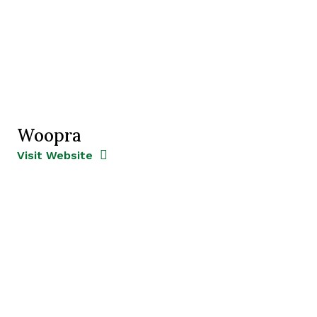
Woopra
Opens new window
Opens New Window
Visit Website