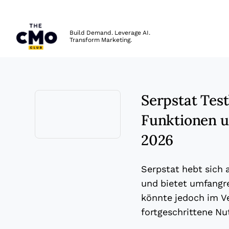
The CMO
Build Demand. Leverage AI.
Transform Marketing.
Skip to main content
Serpstat Test
Funktionen un
2026
Opens new window
Serpstat hebt sich 
und bietet umfangr
könnte jedoch im Ve
fortgeschrittene Nu