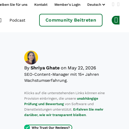
eiben Sie für uns
Kontakt
Member's Login
Add us 
Follo
Community Beitreten
Podcast
Op
By
Shriya Ghate
on May 22, 2026
SEO-Content-Manager mit 15+ Jahren
Wachstumserfahrung.
Klicks auf die untenstehenden Links können eine
Provision einbringen, die unsere
unabhängige
Prüfung und Bewertung
von Software und
Dienstleistungen unterstützt.
Erfahren Sie mehr
darüber, wie wir transparent bleiben
.
Why Trust Our Reviews?