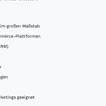
e im großen Maßstab
ommerce-Plattformen
CRM)
e
ngen
ketings geeignet