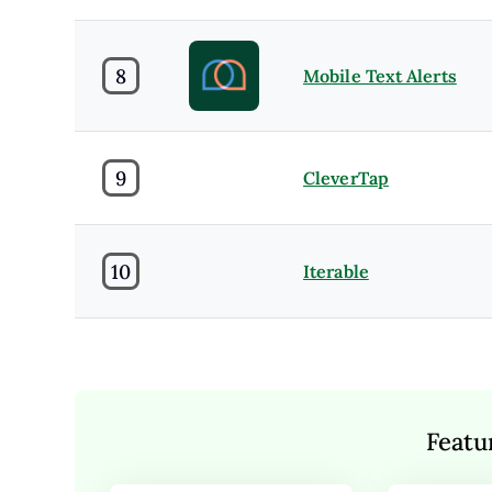
8
Mobile Text Alerts
9
CleverTap
10
Iterable
Featu