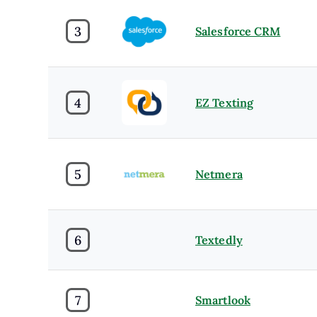
3
Salesforce CRM
4
EZ Texting
5
Netmera
6
Textedly
7
Smartlook