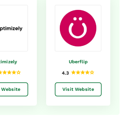
imizely
Uberflip
4.3
t Website
Visit Website