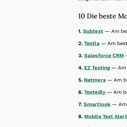
10 Die beste M
1.
Subtext
—
Am bes
2.
Textla
—
Am best
3.
Salesforce CRM
4.
EZ Texting
—
Am 
5.
Netmera
—
Am be
6.
Textedly
—
Am b
7.
Smartlook
—
Am 
8.
Mobile Text Aler