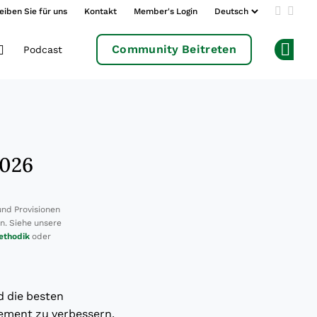
eiben Sie für uns
Kontakt
Member's Login
Add us 
Follo
Community Beitreten
Podcast
Op
2026
und Provisionen
en. Siehe unsere
ethodik
oder
d die besten
ment zu verbessern.