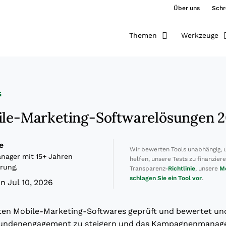
Über uns
Schr
Themen
Werkzeuge
G
ile-Marketing-Softwarelösungen 
e
Wir bewerten Tools unabhängig, 
ager mit 15+ Jahren
helfen, unsere Tests zu finanzier
rung.
Transparenz-
Richtlinie
, unsere
M
schlagen Sie ein Tool vor
.
n Jul 10, 2026
sten Mobile-Marketing-Softwares geprüft und bewertet un
Kundenengagement zu steigern und das Kampagnenmanage