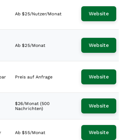
Website
Ab $25/Nutzer/Monat
Website
Ab $25/Monat
Website
bar
Preis auf Anfrage
$26/Monat (500
Website
Nachrichten)
Website
r
Ab $55/Monat