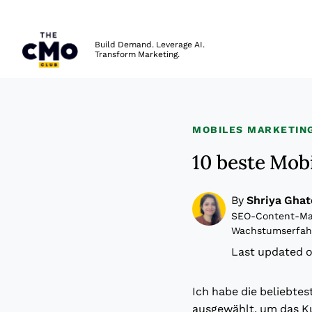
The CMO
Build Demand. Leverage AI.
Transform Marketing.
Skip to main content
MOBILES MARKETIN
10 beste Mob
By
Shriya Ghat
SEO-Content-Man
Wachstumserfah
Last updated o
Ich habe die beliebte
ausgewählt, um das 