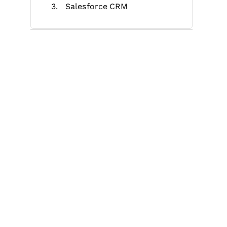
Salesforce CRM
EZ Texting
Netmera
Textedly
Smartlook
Mobile Text Alerts
CleverTap
Iterable
Weitere Mobile-Marketing-
Software
Ähnliche Bewertungen
Auswahlkriterien
So wählen Sie aus
Was ist Mobile-Marketing-
Software?
Funktionen
Vorteile
Kosten & Preise
FAQs