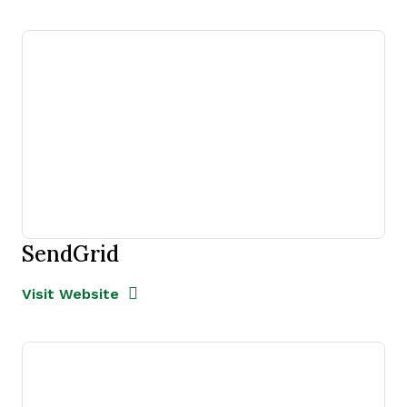
SendGrid
Opens new window
Opens New Window
Visit Website