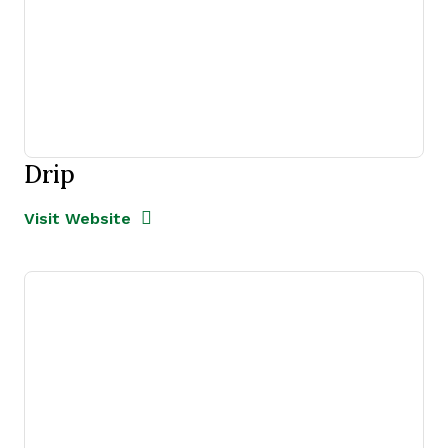
Drip
Opens new window
Opens New Window
Visit Website