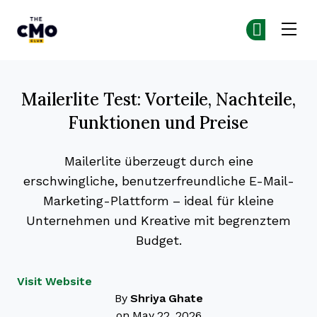
The CMO
Co
Co
Skip to main content
Mailerlite Test: Vorteile, Nachteile,
Funktionen und Preise
Mailerlite überzeugt durch eine
erschwingliche, benutzerfreundliche E-Mail-
Marketing-Plattform – ideal für kleine
Unternehmen und Kreative mit begrenztem
Budget.
Opens new window
Visit Website
By
Shriya Ghate
on May 22, 2026