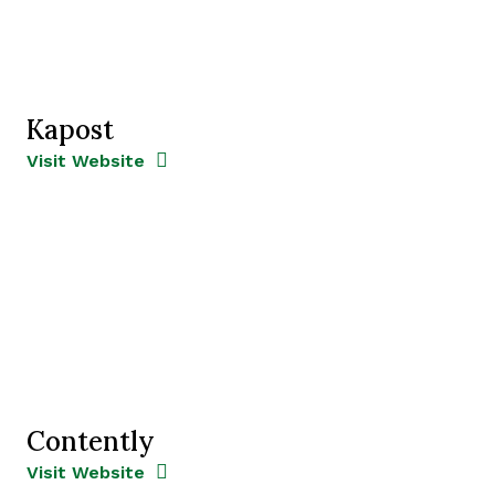
Kapost
Opens new window
Opens New Window
Visit Website
Contently
Opens new window
Opens New Window
Visit Website