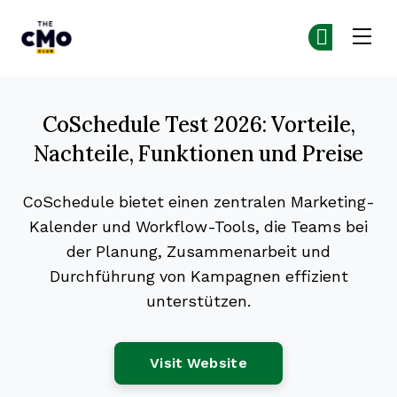
The CMO
Co
Co
Skip to main content
CoSchedule Test 2026: Vorteile,
Nachteile, Funktionen und Preise
CoSchedule bietet einen zentralen Marketing-
Kalender und Workflow-Tools, die Teams bei
der Planung, Zusammenarbeit und
Durchführung von Kampagnen effizient
unterstützen.
Opens New Window
Visit Website