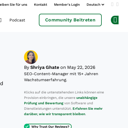
eiben Sie für uns
Kontakt
Member's Login
Add us 
Follo
Community Beitreten
Podcast
Op
By
Shriya Ghate
on May 22, 2026
SEO-Content-Manager mit 15+ Jahren
Wachstumserfahrung.
nd
Klicks auf die untenstehenden Links können eine
Provision einbringen, die unsere
unabhängige
Prüfung und Bewertung
von Software und
Dienstleistungen unterstützt.
Erfahren Sie mehr
darüber, wie wir transparent bleiben
.
Why Trust Our Reviews?