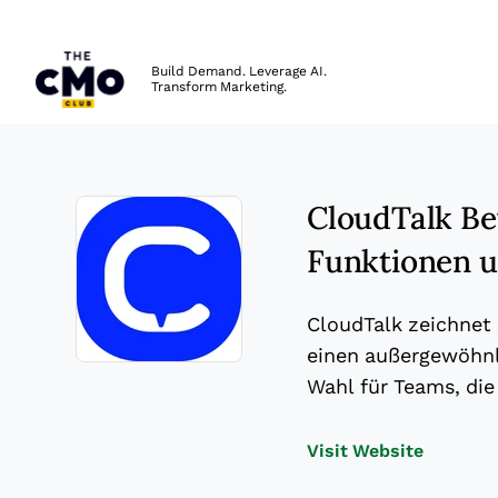
The CMO
Build Demand. Leverage AI.
Transform Marketing.
Skip to main content
CloudTalk Bew
Funktionen u
CloudTalk zeichnet 
einen außergewöhnl
Opens new window
Wahl für Teams, di
Opens n
Visit Website