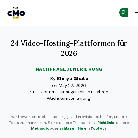
The CMO
Skip to main content
24 Video-Hosting-Plattformen für
2026
NACHFRAGEGENERIERUNG
By
Shriya Ghate
on May 22, 2026
SEO-Content-Manager mit 15+ Jahren
Wachstumserfahrung.
Wir bewerten Tools unabhängig, und Provisionen helfen, unsere
Tests zu finanzieren. Siehe unsere Transparenz-
Richtlinie
, unsere
Methodik
oder
schlagen Sie ein Tool vor
.