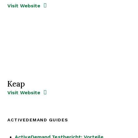
Opens new window
Opens New Window
Visit Website
Keap
Opens new window
Opens New Window
Visit Website
ACTIVEDEMAND GUIDES
ActiveDemand Testbericht: Vorteile,