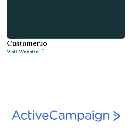
Customer.io
Opens new window
Opens New Window
Visit Website