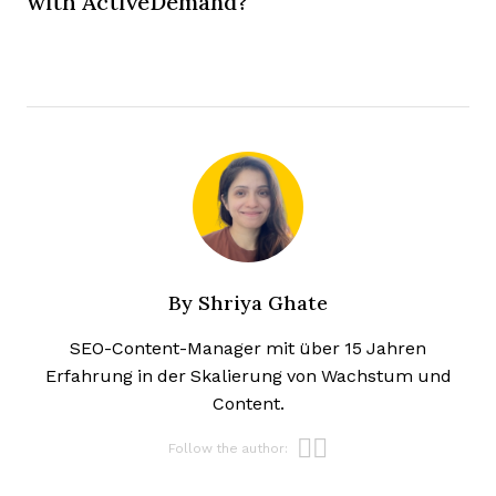
with ActiveDemand?
By
Shriya Ghate
SEO-Content-Manager mit über 15 Jahren
Erfahrung in der Skalierung von Wachstum und
Content.
Opens new w
Opens new 
Follow the author: