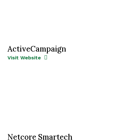
ActiveCampaign
Opens new window
Opens New Window
Visit Website
Netcore Smartech