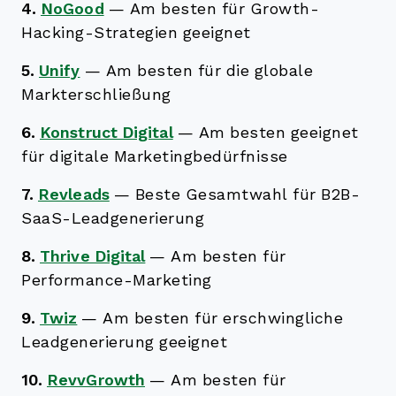
4.
NoGood
—
Am besten für Growth-
Hacking-Strategien geeignet
5.
Unify
—
Am besten für die globale
Markterschließung
6.
Konstruct Digital
—
Am besten geeignet
für digitale Marketingbedürfnisse
7.
Revleads
—
Beste Gesamtwahl für B2B-
SaaS-Leadgenerierung
8.
Thrive Digital
—
Am besten für
Performance-Marketing
9.
Twiz
—
Am besten für erschwingliche
Leadgenerierung geeignet
10.
RevvGrowth
—
Am besten für