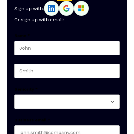
Sign up with:
Or sign up with email:
Name
*
First name
Last name
Seniority
*
Business email
*