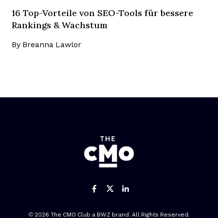
16 Top-Vorteile von SEO-Tools für bessere
Rankings & Wachstum
By
Breanna Lawlor
Like us on Facebook
Follow us on Twitter
Add us on Linked
Opens new window
© 2026 The CMO Club a
BWZ
brand. All Rights Reserved.