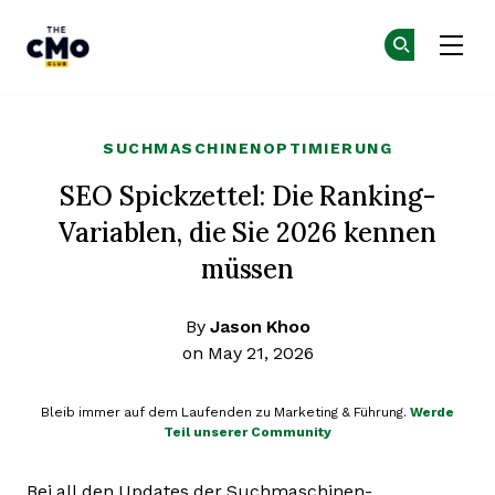
The CMO
Co
Co
Skip to main content
SUCHMASCHINENOPTIMIERUNG
SEO Spickzettel: Die Ranking-
Variablen, die Sie 2026 kennen
müssen
By
Jason Khoo
on May 21, 2026
Bleib immer auf dem Laufenden zu Marketing & Führung.
Werde
Teil unserer Community
Bei all den Updates der Suchmaschinen-