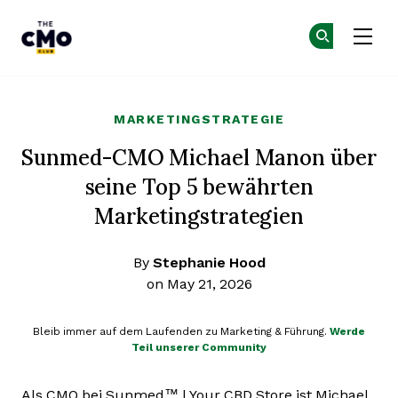
The CMO
Co
Co
Skip to main content
MARKETINGSTRATEGIE
Sunmed-CMO Michael Manon über
seine Top 5 bewährten
Marketingstrategien
By
Stephanie Hood
on May 21, 2026
Bleib immer auf dem Laufenden zu Marketing & Führung.
Werde
Teil unserer Community
Als CMO bei Sunmed™ | Your CBD Store ist Michael