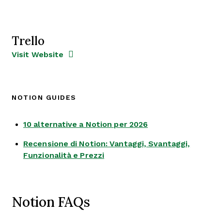
Trello
Opens new window
Opens New Window
Visit Website
NOTION GUIDES
Opens new wind
10 alternative a Notion per 2026
Recensione di Notion: Vantaggi, Svantaggi,
Opens new window
Funzionalità e Prezzi
Notion FAQs