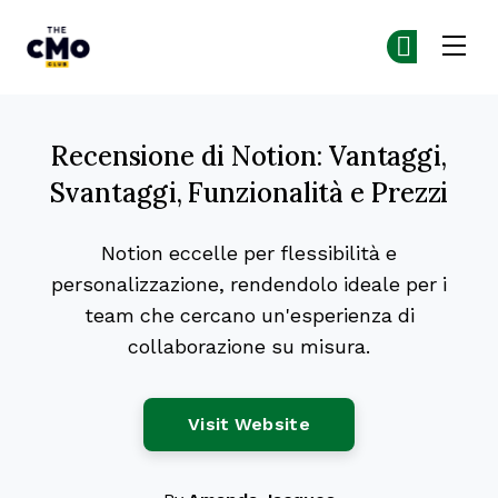
The CMO
Un
Un
Skip to main content
Recensione di Notion: Vantaggi,
Svantaggi, Funzionalità e Prezzi
Notion eccelle per flessibilità e
personalizzazione, rendendolo ideale per i
team che cercano un'esperienza di
collaborazione su misura.
Opens New Window
Visit Website