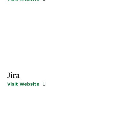
Jira
Opens new window
Opens New Window
Visit Website