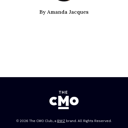
By
Amanda Jacques
Opens new window
© 2026 The CMO Club, a
BWZ
brand. All Rights Reserved.