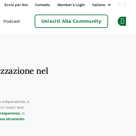
Scrivi per Noi
Contatto
Member's Login
Add us 
Follo
Unisciti Alla Community
Podcast
Op
izzazione nel
 indipendente, e
 i nostri test.
 trasparenza
, la
 uno strumento
.