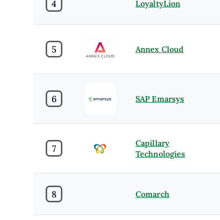
4
LoyaltyLion
5
Annex Cloud
6
SAP Emarsys
Capillary
7
Technologies
8
Comarch