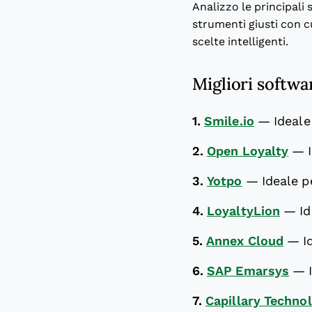
Analizzo le principali 
strumenti giusti con c
scelte intelligenti.
Migliori softwar
1.
Smile.io
—
Ideale
2.
Open Loyalty
—
3.
Yotpo
—
Ideale p
4.
LoyaltyLion
—
I
5.
Annex Cloud
—
I
6.
SAP Emarsys
—
7.
Capillary Techno