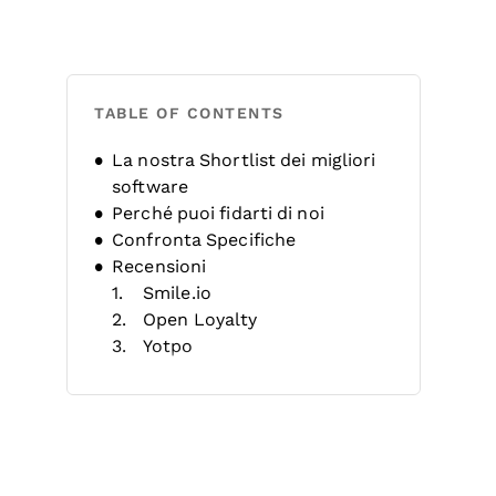
TABLE OF CONTENTS
La nostra Shortlist dei migliori
software
Perché puoi fidarti di noi
Confronta Specifiche
Recensioni
Smile.io
Open Loyalty
Yotpo
LoyaltyLion
Annex Cloud
SAP Emarsys
Capillary Technologies
Comarch