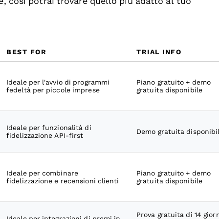
e, così potrai trovare quello più adatto al tuo
BEST FOR
TRIAL INFO
Ideale per l'avvio di programmi
Piano gratuito + demo
fedeltà per piccole imprese
gratuita disponibile
Ideale per funzionalità di
Demo gratuita disponibi
fidelizzazione API-first
Ideale per combinare
Piano gratuito + demo
fidelizzazione e recensioni clienti
gratuita disponibile
Prova gratuita di 14 giorn
Ideale per integrazioni di premi in