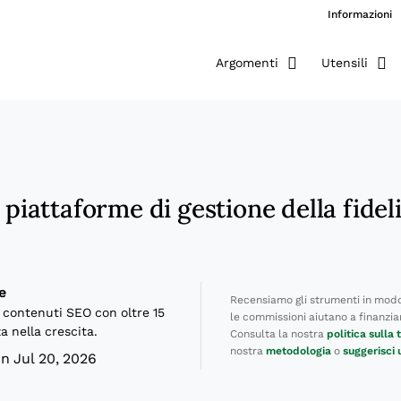
Informazioni
Argomenti
Utensili
E
i piattaforme di gestione della fidel
e
Recensiamo gli strumenti in modo
 contenuti SEO con oltre 15
le commissioni aiutano a finanziare
a nella crescita.
Consulta la nostra
politica sulla
nostra
metodologia
o
suggerisci
n Jul 20, 2026