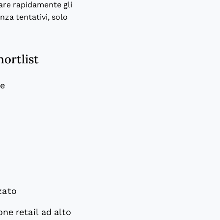
vare rapidamente gli
nza tentativi, solo
hortlist
se
zato
one retail ad alto