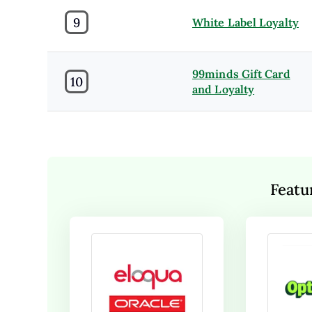
9
White Label Loyalty
99minds Gift Card
10
and Loyalty
Featu