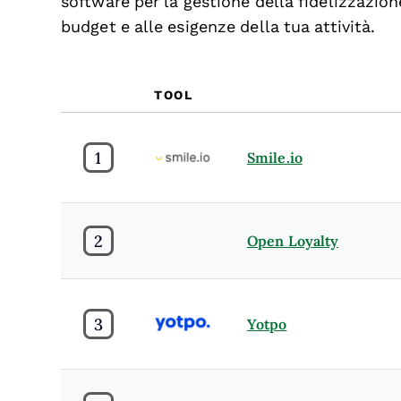
software per la gestione della fidelizzazion
budget e alle esigenze della tua attività.
TOOL
1
Smile.io
2
Open Loyalty
3
Yotpo