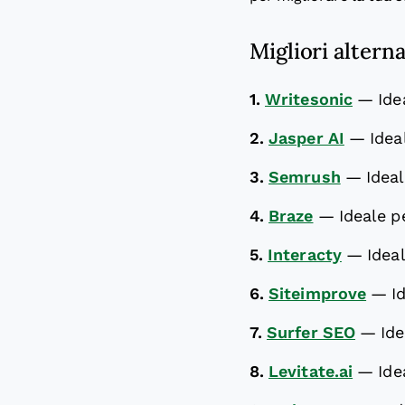
Migliori altern
1.
Writesonic
—
Ide
2.
Jasper AI
—
Idea
3.
Semrush
—
Ideal
4.
Braze
—
Ideale p
5.
Interacty
—
Idea
6.
Siteimprove
—
I
7.
Surfer SEO
—
Id
8.
Levitate.ai
—
Ide