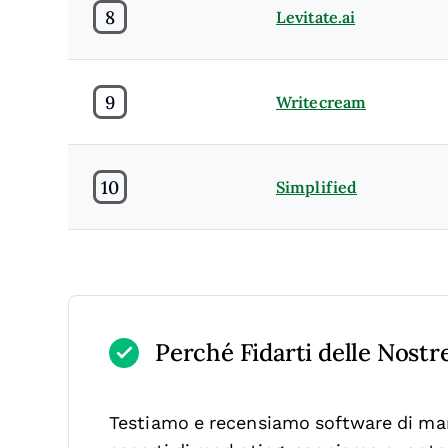
8
Levitate.ai
9
Writecream
10
Simplified
Perché Fidarti delle Nost
Testiamo e recensiamo software di mar