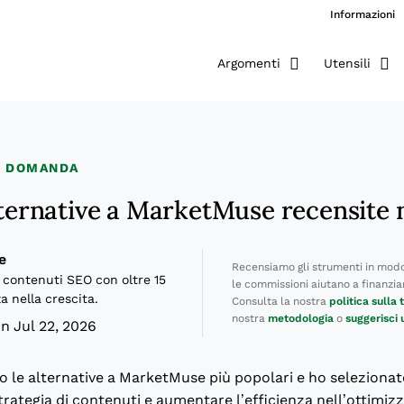
Informazioni
Argomenti
Utensili
A DOMANDA
lternative a MarketMuse recensite 
e
Recensiamo gli strumenti in modo
 contenuti SEO con oltre 15
le commissioni aiutano a finanziare
a nella crescita.
Consulta la nostra
politica sulla
nostra
metodologia
o
suggerisci
n Jul 22, 2026
o le alternative a MarketMuse più popolari e ho selezionato
strategia di contenuti e aumentare l’efficienza nell’ottimiz