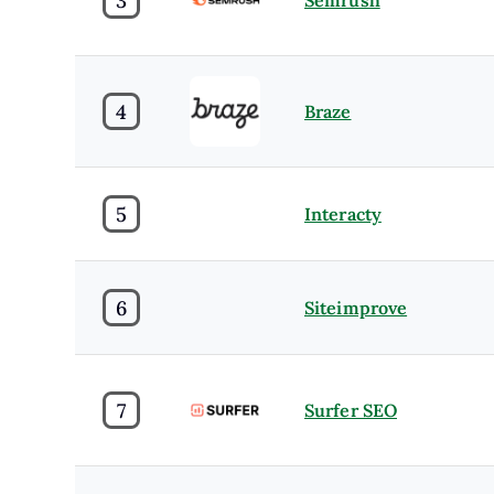
4
Braze
5
Interacty
6
Siteimprove
7
Surfer SEO