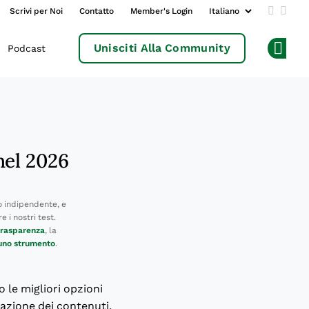
Scrivi per Noi
Contatto
Member's Login
Add us 
Follo
Unisciti Alla Community
Podcast
Op
nel 2026
 indipendente, e
 i nostri test.
 trasparenza
, la
 uno strumento
.
 le migliori opzioni
zazione dei contenuti.