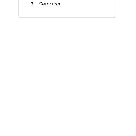
Semrush
Braze
Interacty
Siteimprove
Surfer SEO
Levitate.ai
Writecream
Simplified
Altre alternative a MarketMuse
Criteri di selezione
Perché cercare un'alternativa a
MarketMuse?
Funzionalità