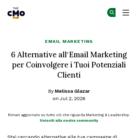
The CMO
Un
Un
Skip to main content
EMAIL MARKETING
6 Alternative all’Email Marketing
per Coinvolgere i Tuoi Potenziali
Clienti
By
Melissa Glazar
on Jul 2, 2026
Rimani aggiornato su tutto ciò che riguarda Marketing & Leadership.
Unisciti alla nostra community
Stai cercando alternative alle tue campagne di