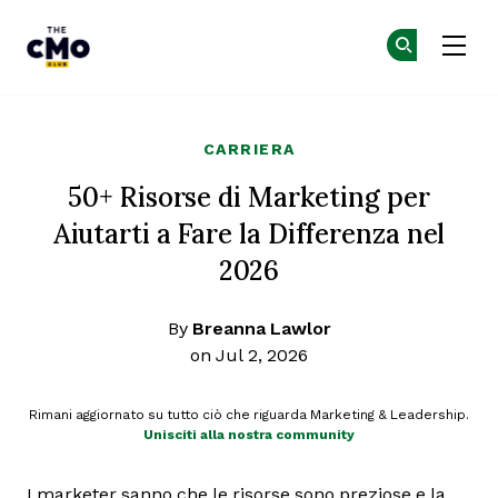
The CMO
Un
Un
Skip to main content
CARRIERA
50+ Risorse di Marketing per
Aiutarti a Fare la Differenza nel
2026
By
Breanna Lawlor
on Jul 2, 2026
Rimani aggiornato su tutto ciò che riguarda Marketing & Leadership.
Unisciti alla nostra community
I marketer sanno che le risorse sono preziose e la