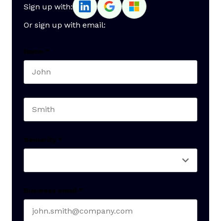
Sign up with:
Or sign up with email:
Name
*
First name
Last name
Seniority
*
Business email
*