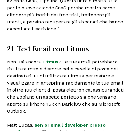
azienda SaaS, Pipeline. Questo libro è molto utile
per le nuove aziende SaaS perché mostra come
ottenere più iscritti dai free trial, trattenere gli
utenti, e persino recuperare gli abbonati che hanno
cancellato l’iscrizione.”
21. Test Email con Litmus
Non usi ancora
Litmus
? Le tue email potrebbero
risultare rotte e distorte nelle caselle di posta dei
destinatari. Puoi utilizzare Litmus per testare e
visualizzare in anteprima rapidamente le tue email
in oltre 100 client di posta elettronica, assicurandoti
che abbiano un aspetto perfetto sia che vengano
aperte su iPhone 15 con Dark iOS che su Microsoft
Outlook.
Matt Lucas,
senior email developer presso