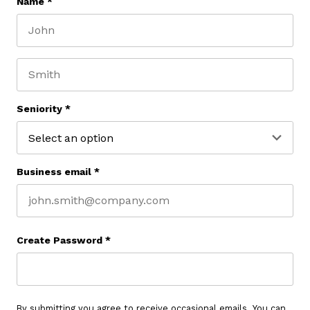
Name
*
First name
Last name
Seniority
*
Business email
*
Create Password
*
By submitting you agree to receive occasional emails. You can